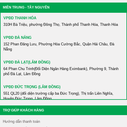
MIỀN TRUNG - TÂY NGUYÊN
VPĐD HÀ NAM
86 Châu Cầu, Phường Minh Khai, Thành phố Phủ Lý, Hà Nam
VPĐD THANH HÓA
310H Bà Triệu, phường Đông Thọ, Thành phố Thanh Hóa, Thanh Hóa
VPĐD BẮC KẠN
Số 2 Võ Nguyên Giáp, Tổ 1, Phường Sông Cầu, Thành phố Bắc Kạn,
VPĐD ĐÀ NẴNG
Bắc Kạn
152 Phan Đăng Lưu, Phường Hòa Cường Bắc, Quận Hải Châu, Đà
Nẵng
VPĐD HÒA BÌNH
420 An Dương Vương, Phường Thái Bình, Thành phố Hòa Bình, Hòa
VPĐD ĐÀ LẠT(LÂM ĐỒNG)
Bình
64 Phan Chu Trinh(Đối Diện Ngân Hàng Eximbank), Phường 9, Thành
phố Đà Lạt, Lâm Đồng
VPĐD HƯNG YÊN
Gần Trường ĐH Sư Phạm Kỹ Thuật Hưng Yên, Xã Dân Tiến, Huyện
VPĐD ĐỨC TRỌNG (LÂM ĐỒNG)
Khoái Châu, Hưng Yên
551 QL20 (đối diện trường cấp ba Đức Trọng), Thị trấn Liên Nghĩa,
Huyện Đức Trọng, Lâm Đồng
VPĐD NAM ĐỊNH
447 Trường Chinh, Phường Thống Nhất, Thành phố Nam Định, Nam
TRỢ GIÚP KHÁCH HÀNG
VPĐD ĐĂK LĂK
Định
69 Trần Nhật Duật, Phường Tân Lợi, Thành phố Buôn Ma Thuột, Đắk
Hướng dẫn thanh toán
Lắk
VPĐD NINH BÌNH