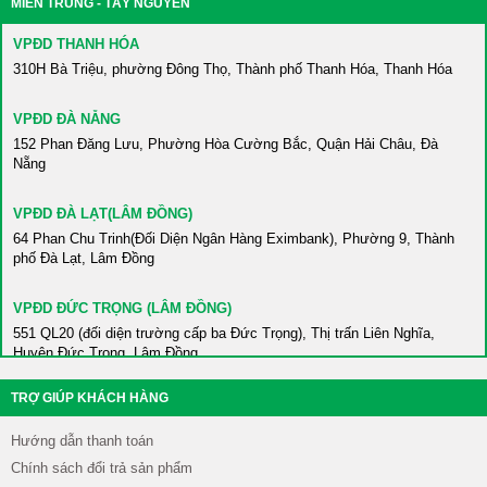
MIỀN TRUNG - TÂY NGUYÊN
VPĐD HÀ NAM
86 Châu Cầu, Phường Minh Khai, Thành phố Phủ Lý, Hà Nam
VPĐD THANH HÓA
310H Bà Triệu, phường Đông Thọ, Thành phố Thanh Hóa, Thanh Hóa
VPĐD BẮC KẠN
Số 2 Võ Nguyên Giáp, Tổ 1, Phường Sông Cầu, Thành phố Bắc Kạn,
VPĐD ĐÀ NẴNG
Bắc Kạn
152 Phan Đăng Lưu, Phường Hòa Cường Bắc, Quận Hải Châu, Đà
Nẵng
VPĐD HÒA BÌNH
420 An Dương Vương, Phường Thái Bình, Thành phố Hòa Bình, Hòa
VPĐD ĐÀ LẠT(LÂM ĐỒNG)
Bình
64 Phan Chu Trinh(Đối Diện Ngân Hàng Eximbank), Phường 9, Thành
phố Đà Lạt, Lâm Đồng
VPĐD HƯNG YÊN
Gần Trường ĐH Sư Phạm Kỹ Thuật Hưng Yên, Xã Dân Tiến, Huyện
VPĐD ĐỨC TRỌNG (LÂM ĐỒNG)
Khoái Châu, Hưng Yên
551 QL20 (đối diện trường cấp ba Đức Trọng), Thị trấn Liên Nghĩa,
Huyện Đức Trọng, Lâm Đồng
VPĐD NAM ĐỊNH
447 Trường Chinh, Phường Thống Nhất, Thành phố Nam Định, Nam
TRỢ GIÚP KHÁCH HÀNG
VPĐD ĐĂK LĂK
Định
69 Trần Nhật Duật, Phường Tân Lợi, Thành phố Buôn Ma Thuột, Đắk
Hướng dẫn thanh toán
Lắk
VPĐD NINH BÌNH
Chính sách đổi trả sản phẩm
687 Nguyễn Công Trứ, Phường Bích Đào, Thành phố Ninh Bình, Ninh