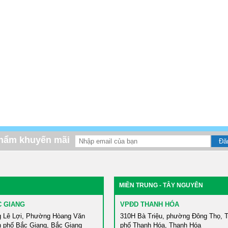
phẩm khuyến mãi
MIỀN TRUNG - TÂY NGUYÊN
C GIANG
VPĐD THANH HÓA
 Lê Lợi, Phường Hòang Văn
310H Bà Triệu, phường Đông Thọ, 
h phố Bắc Giang, Bắc Giang
phố Thanh Hóa, Thanh Hóa