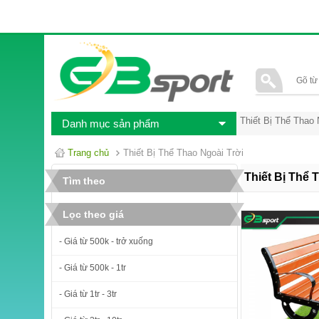
Thiết Bị Thể Thao 
Danh mục sản phẩm
Trang chủ
Thiết Bị Thể Thao Ngoài Trời
Thiết Bị Thể 
Tìm theo
Lọc theo giá
- Giá từ 500k - trở xuống
- Giá từ 500k - 1tr
- Giá từ 1tr - 3tr