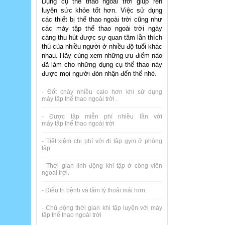
Dụng cụ thể thao ngoài trời giúp rèn
luyện sức khỏe tốt hơn. Việc sử dụng
các thiết bị thể thao ngoài trời cũng như
các máy tập thể thao ngoài trời ngày
càng thu hút được sự quan tâm lẫn thích
thú của nhiều người ở nhiều độ tuổi khác
nhau. Hãy cùng xem những ưu điểm nào
đã làm cho những dụng cụ thể thao này
được mọi người đón nhận đến thế nhé.
- Đốt cháy nhiều calo hơn khi sử dụng
máy tập thể thao ngoài trời .
- Được tập miễn phí nhiều lần với
máy tập thể thao ngoài trời
- Tiết kiệm chi phí với đi tập gym ở phòng
tập.
- Thời gian linh động khi tập ở công viên
ngoài trời.
- Điều trị bệnh và tâm lý thoải mái hơn.
- Chủ động thời gian khi tập luyện với máy
tập thể thao ngoài trời