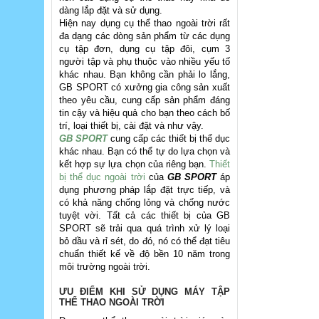
dàng lắp đặt và sử dụng.
Hiện nay dụng cụ thể thao ngoài trời rất
đa dạng các dòng sản phẩm từ các dụng
cụ tập đơn, dụng cụ tập đôi, cụm 3
người tập và phụ thuộc vào nhiều yếu tố
khác nhau. Bạn không cần phải lo lắng,
GB SPORT có xưởng gia công sản xuất
theo yêu cầu, cung cấp sản phẩm đáng
tin cậy và hiệu quả cho bạn theo cách bố
trí, loại thiết bị, cài đặt và như vậy.
GB SPORT
cung cấp các thiết bị thể dục
khác nhau. Bạn có thể tự do lựa chọn và
kết hợp sự lựa chọn của riêng bạn.
Thiết
bị thể dục ngoài trời
của
GB SPORT
áp
dụng phương pháp lắp đặt trực tiếp, và
có khả năng chống lỏng và chống nước
tuyệt vời. Tất cả các thiết bị của GB
SPORT sẽ trải qua quá trình xử lý loại
bỏ dầu và rỉ sét, do đó, nó có thể đạt tiêu
chuẩn thiết kế về độ bền 10 năm trong
môi trường ngoài trời.
ƯU ĐIỂM KHI SỬ DỤNG MÁY TẬP
THỂ THAO NGOÀI TRỜI