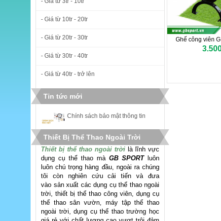
- Giá từ 3tr - 10tr
- Giá từ 10tr - 20tr
- Giá từ 20tr - 30tr
Ghế công viên 
3.50
- Giá từ 30tr - 40tr
- Giá từ 40tr - trở lên
Tin tức mới
Chính sách bảo mật thông tin
Thiết Bị Thể Thao Ngoài Trời
Thiết bị thể thao ngoài trời
là lĩnh vực
dụng cụ thể thao mà
GB SPORT
luôn
luôn chú trọng hàng đầu, ngoài ra chúng
tôi còn nghiên cứu cải tiến và đưa
vào sản xuất các dụng cụ thể thao ngoài
trời, thiết bị thể thao công viên, dụng cụ
thể thao sân vườn, máy tập thể thao
ngoài trời, dụng cụ thể thao trường học
giá rẻ với chất lượng cao vượt trội đảm